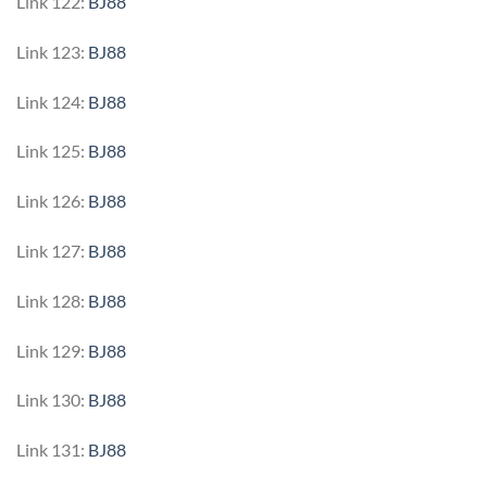
Link 122:
BJ88
Link 123:
BJ88
Link 124:
BJ88
Link 125:
BJ88
Link 126:
BJ88
Link 127:
BJ88
Link 128:
BJ88
Link 129:
BJ88
Link 130:
BJ88
Link 131:
BJ88