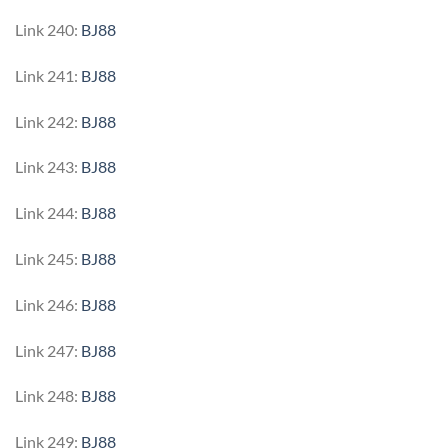
Link 240:
BJ88
Link 241:
BJ88
Link 242:
BJ88
Link 243:
BJ88
Link 244:
BJ88
Link 245:
BJ88
Link 246:
BJ88
Link 247:
BJ88
Link 248:
BJ88
Link 249:
BJ88