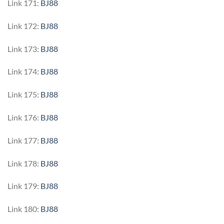
Link 171:
BJ88
Link 172:
BJ88
Link 173:
BJ88
Link 174:
BJ88
Link 175:
BJ88
Link 176:
BJ88
Link 177:
BJ88
Link 178:
BJ88
Link 179:
BJ88
Link 180:
BJ88