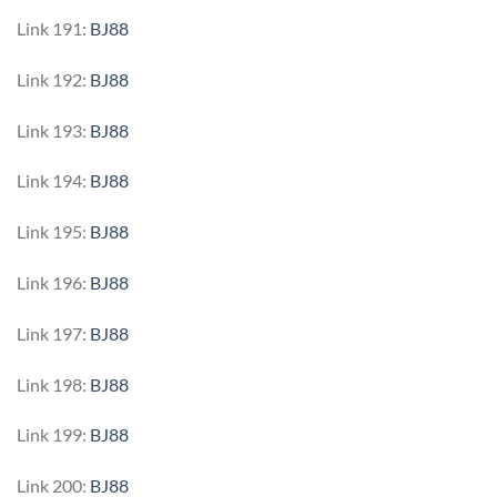
Link 191:
BJ88
Link 192:
BJ88
Link 193:
BJ88
Link 194:
BJ88
Link 195:
BJ88
Link 196:
BJ88
Link 197:
BJ88
Link 198:
BJ88
Link 199:
BJ88
Link 200:
BJ88