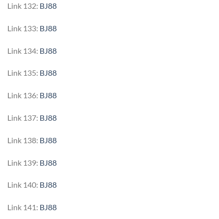
Link 132:
BJ88
Link 133:
BJ88
Link 134:
BJ88
Link 135:
BJ88
Link 136:
BJ88
Link 137:
BJ88
Link 138:
BJ88
Link 139:
BJ88
Link 140:
BJ88
Link 141:
BJ88