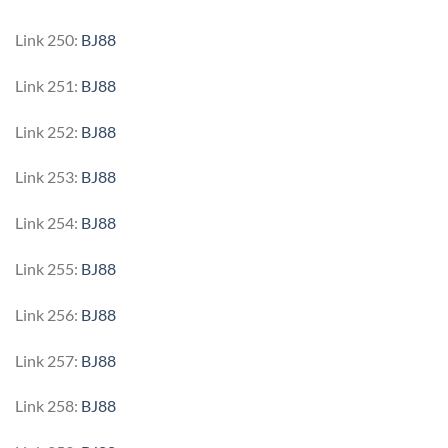
Link 250:
BJ88
Link 251:
BJ88
Link 252:
BJ88
Link 253:
BJ88
Link 254:
BJ88
Link 255:
BJ88
Link 256:
BJ88
Link 257:
BJ88
Link 258:
BJ88