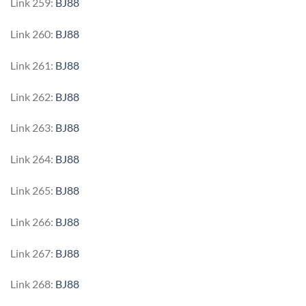
Link 259:
BJ88
Link 260:
BJ88
Link 261:
BJ88
Link 262:
BJ88
Link 263:
BJ88
Link 264:
BJ88
Link 265:
BJ88
Link 266:
BJ88
Link 267:
BJ88
Link 268:
BJ88