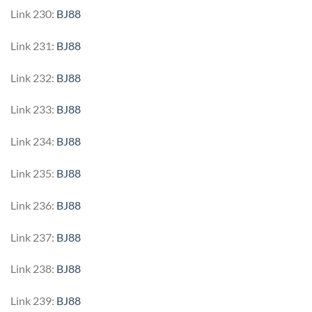
Link 230:
BJ88
Link 231:
BJ88
Link 232:
BJ88
Link 233:
BJ88
Link 234:
BJ88
Link 235:
BJ88
Link 236:
BJ88
Link 237:
BJ88
Link 238:
BJ88
Link 239:
BJ88