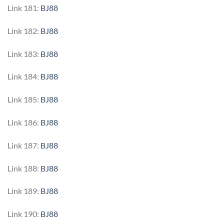
Link 181:
BJ88
Link 182:
BJ88
Link 183:
BJ88
Link 184:
BJ88
Link 185:
BJ88
Link 186:
BJ88
Link 187:
BJ88
Link 188:
BJ88
Link 189:
BJ88
Link 190:
BJ88