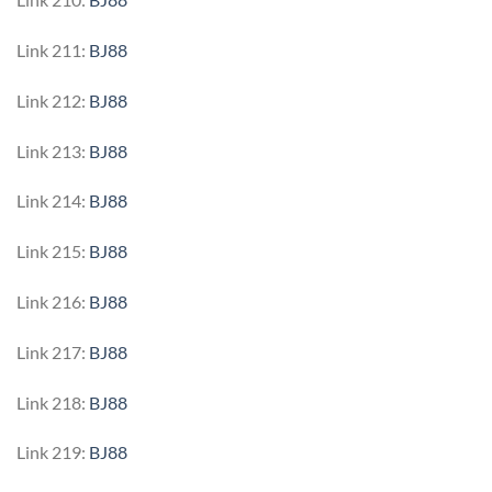
Link 211:
BJ88
Link 212:
BJ88
Link 213:
BJ88
Link 214:
BJ88
Link 215:
BJ88
Link 216:
BJ88
Link 217:
BJ88
Link 218:
BJ88
Link 219:
BJ88