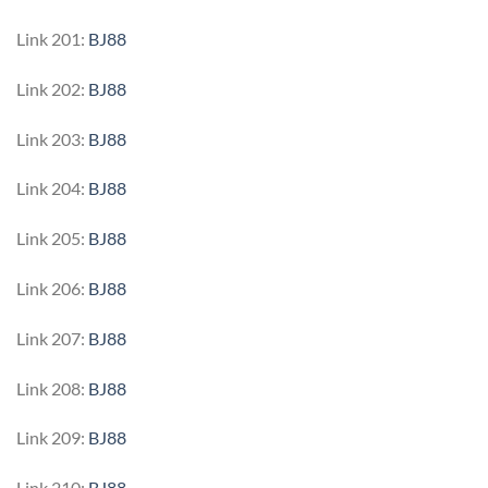
Link 201:
BJ88
Link 202:
BJ88
Link 203:
BJ88
Link 204:
BJ88
Link 205:
BJ88
Link 206:
BJ88
Link 207:
BJ88
Link 208:
BJ88
Link 209:
BJ88
Link 210:
BJ88