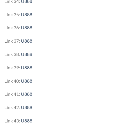
Link 34:
U888
Link 35:
U888
Link 36:
U888
Link 37:
U888
Link 38:
U888
Link 39:
U888
Link 40:
U888
Link 41:
U888
Link 42:
U888
Link 43:
U888