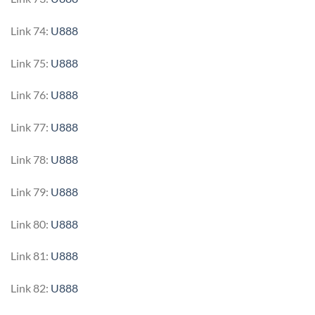
Link 74:
U888
Link 75:
U888
Link 76:
U888
Link 77:
U888
Link 78:
U888
Link 79:
U888
Link 80:
U888
Link 81:
U888
Link 82:
U888