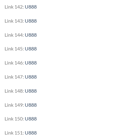
Link 142:
U888
Link 143:
U888
Link 144:
U888
Link 145:
U888
Link 146:
U888
Link 147:
U888
Link 148:
U888
Link 149:
U888
Link 150:
U888
Link 151:
U888