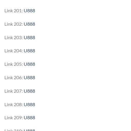
Link 201:
U888
Link 202:
U888
Link 203:
U888
Link 204:
U888
Link 205:
U888
Link 206:
U888
Link 207:
U888
Link 208:
U888
Link 209:
U888
Link 210:
U888