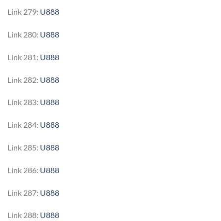
Link 279:
U888
Link 280:
U888
Link 281:
U888
Link 282:
U888
Link 283:
U888
Link 284:
U888
Link 285:
U888
Link 286:
U888
Link 287:
U888
Link 288:
U888