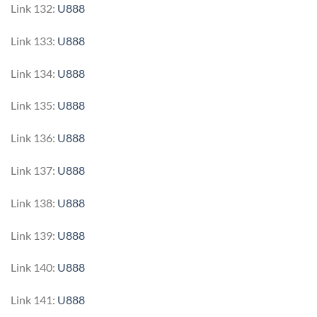
Link 132:
U888
Link 133:
U888
Link 134:
U888
Link 135:
U888
Link 136:
U888
Link 137:
U888
Link 138:
U888
Link 139:
U888
Link 140:
U888
Link 141:
U888