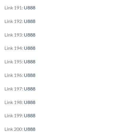
Link 191:
U888
Link 192:
U888
Link 193:
U888
Link 194:
U888
Link 195:
U888
Link 196:
U888
Link 197:
U888
Link 198:
U888
Link 199:
U888
Link 200:
U888