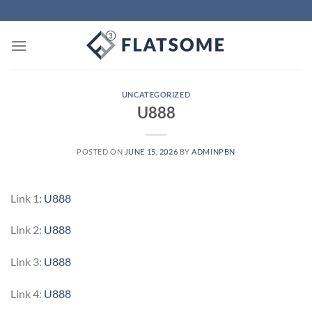
Skip
to
content
UNCATEGORIZED
U888
POSTED ON
JUNE 15, 2026
BY
ADMINPBN
Link 1:
U888
Link 2:
U888
Link 3:
U888
Link 4:
U888