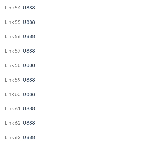
Link 54:
U888
Link 55:
U888
Link 56:
U888
Link 57:
U888
Link 58:
U888
Link 59:
U888
Link 60:
U888
Link 61:
U888
Link 62:
U888
Link 63:
U888