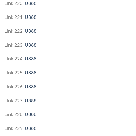
Link 220:
U888
Link 221:
U888
Link 222:
U888
Link 223:
U888
Link 224:
U888
Link 225:
U888
Link 226:
U888
Link 227:
U888
Link 228:
U888
Link 229:
U888