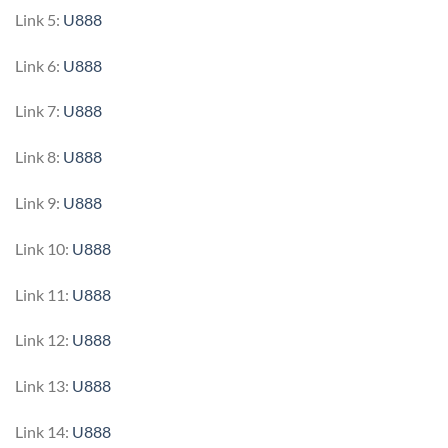
Link 5:
U888
Link 6:
U888
Link 7:
U888
Link 8:
U888
Link 9:
U888
Link 10:
U888
Link 11:
U888
Link 12:
U888
Link 13:
U888
Link 14:
U888