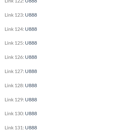
Link 122:
U888
Link 123:
U888
Link 124:
U888
Link 125:
U888
Link 126:
U888
Link 127:
U888
Link 128:
U888
Link 129:
U888
Link 130:
U888
Link 131:
U888