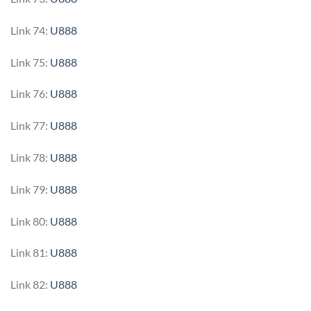
Link 74:
U888
Link 75:
U888
Link 76:
U888
Link 77:
U888
Link 78:
U888
Link 79:
U888
Link 80:
U888
Link 81:
U888
Link 82:
U888