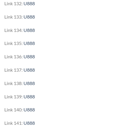
Link 132:
U888
Link 133:
U888
Link 134:
U888
Link 135:
U888
Link 136:
U888
Link 137:
U888
Link 138:
U888
Link 139:
U888
Link 140:
U888
Link 141:
U888