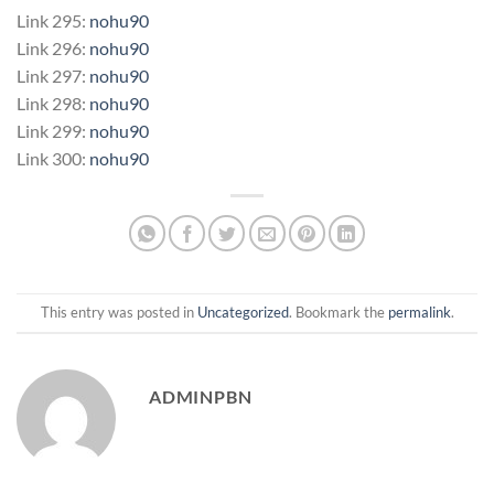
Link 295:
nohu90
Link 296:
nohu90
Link 297:
nohu90
Link 298:
nohu90
Link 299:
nohu90
Link 300:
nohu90
This entry was posted in
Uncategorized
. Bookmark the
permalink
.
ADMINPBN