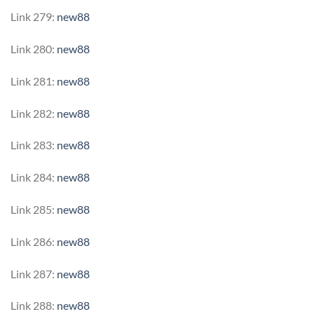
Link 279:
new88
Link 280:
new88
Link 281:
new88
Link 282:
new88
Link 283:
new88
Link 284:
new88
Link 285:
new88
Link 286:
new88
Link 287:
new88
Link 288:
new88