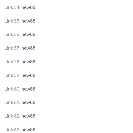
Link 54:
new88
Link 55:
new88
Link 56:
new88
Link 57:
new88
Link 58:
new88
Link 59:
new88
Link 60:
new88
Link 61:
new88
Link 62:
new88
Link 63:
new88