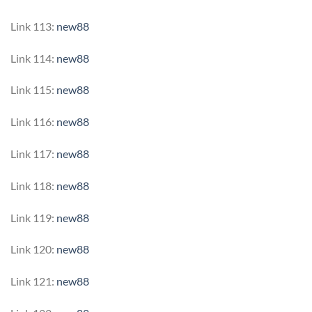
Link 113:
new88
Link 114:
new88
Link 115:
new88
Link 116:
new88
Link 117:
new88
Link 118:
new88
Link 119:
new88
Link 120:
new88
Link 121:
new88