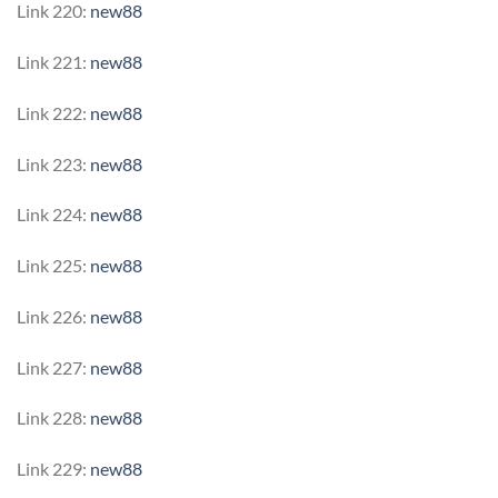
Link 220:
new88
Link 221:
new88
Link 222:
new88
Link 223:
new88
Link 224:
new88
Link 225:
new88
Link 226:
new88
Link 227:
new88
Link 228:
new88
Link 229:
new88