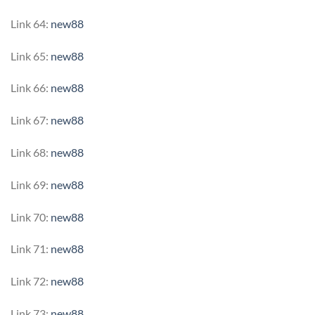
Link 64:
new88
Link 65:
new88
Link 66:
new88
Link 67:
new88
Link 68:
new88
Link 69:
new88
Link 70:
new88
Link 71:
new88
Link 72:
new88
Link 73:
new88