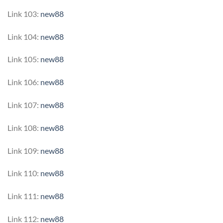
Link 103:
new88
Link 104:
new88
Link 105:
new88
Link 106:
new88
Link 107:
new88
Link 108:
new88
Link 109:
new88
Link 110:
new88
Link 111:
new88
Link 112:
new88