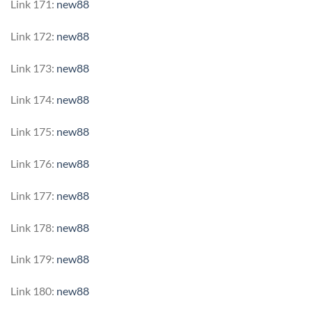
Link 171:
new88
Link 172:
new88
Link 173:
new88
Link 174:
new88
Link 175:
new88
Link 176:
new88
Link 177:
new88
Link 178:
new88
Link 179:
new88
Link 180:
new88