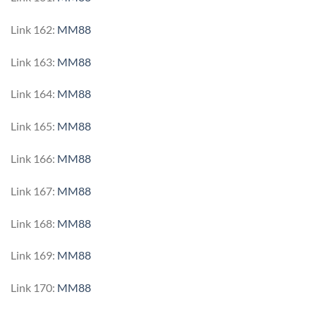
Link 162:
MM88
Link 163:
MM88
Link 164:
MM88
Link 165:
MM88
Link 166:
MM88
Link 167:
MM88
Link 168:
MM88
Link 169:
MM88
Link 170:
MM88