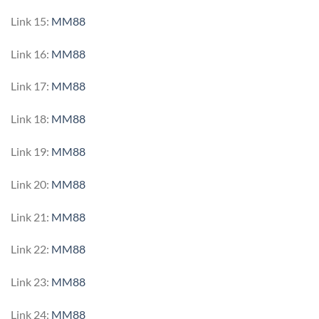
Link 15:
MM88
Link 16:
MM88
Link 17:
MM88
Link 18:
MM88
Link 19:
MM88
Link 20:
MM88
Link 21:
MM88
Link 22:
MM88
Link 23:
MM88
Link 24:
MM88