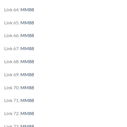
Link 64:
MM88
Link 65:
MM88
Link 66:
MM88
Link 67:
MM88
Link 68:
MM88
Link 69:
MM88
Link 70:
MM88
Link 71:
MM88
Link 72:
MM88
Link 73:
MM88