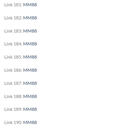
Link 181:
MM88
Link 182:
MM88
Link 183:
MM88
Link 184:
MM88
Link 185:
MM88
Link 186:
MM88
Link 187:
MM88
Link 188:
MM88
Link 189:
MM88
Link 190:
MM88