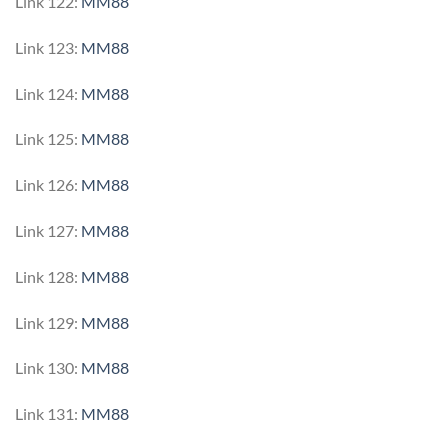
Link 122:
MM88
Link 123:
MM88
Link 124:
MM88
Link 125:
MM88
Link 126:
MM88
Link 127:
MM88
Link 128:
MM88
Link 129:
MM88
Link 130:
MM88
Link 131:
MM88