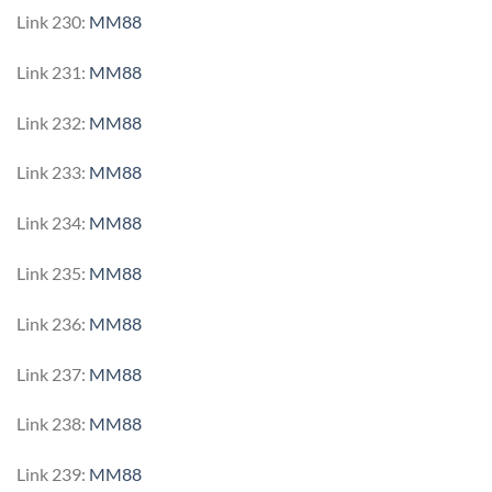
Link 230:
MM88
Link 231:
MM88
Link 232:
MM88
Link 233:
MM88
Link 234:
MM88
Link 235:
MM88
Link 236:
MM88
Link 237:
MM88
Link 238:
MM88
Link 239:
MM88