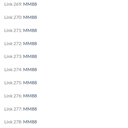
Link 269:
MM88
Link 270:
MM88
Link 271:
MM88
Link 272:
MM88
Link 273:
MM88
Link 274:
MM88
Link 275:
MM88
Link 276:
MM88
Link 277:
MM88
Link 278:
MM88