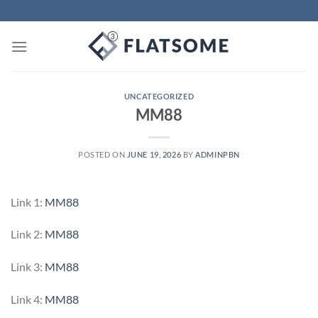
Skip
to
content
UNCATEGORIZED
MM88
POSTED ON
JUNE 19, 2026
BY
ADMINPBN
Link 1:
MM88
Link 2:
MM88
Link 3:
MM88
Link 4:
MM88