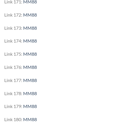
Link 171:
MM88
Link 172:
MM88
Link 173:
MM88
Link 174:
MM88
Link 175:
MM88
Link 176:
MM88
Link 177:
MM88
Link 178:
MM88
Link 179:
MM88
Link 180:
MM88