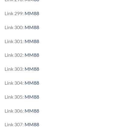
Link 299:
MM88
Link 300:
MM88
Link 301:
MM88
Link 302:
MM88
Link 303:
MM88
Link 304:
MM88
Link 305:
MM88
Link 306:
MM88
Link 307:
MM88