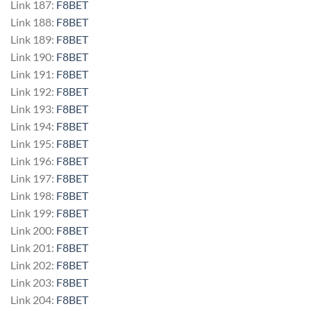
Link 187:
F8BET
Link 188:
F8BET
Link 189:
F8BET
Link 190:
F8BET
Link 191:
F8BET
Link 192:
F8BET
Link 193:
F8BET
Link 194:
F8BET
Link 195:
F8BET
Link 196:
F8BET
Link 197:
F8BET
Link 198:
F8BET
Link 199:
F8BET
Link 200:
F8BET
Link 201:
F8BET
Link 202:
F8BET
Link 203:
F8BET
Link 204:
F8BET