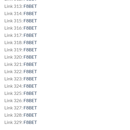
Link 313:
F8BET
Link 314:
F8BET
Link 315:
F8BET
Link 316:
F8BET
Link 317:
F8BET
Link 318:
F8BET
Link 319:
F8BET
Link 320:
F8BET
Link 321:
F8BET
Link 322:
F8BET
Link 323:
F8BET
Link 324:
F8BET
Link 325:
F8BET
Link 326:
F8BET
Link 327:
F8BET
Link 328:
F8BET
Link 329:
F8BET