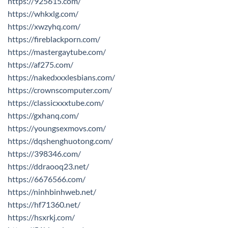
https://925615.com/
https://whkxlg.com/
https://xwzyhq.com/
https://fireblackporn.com/
https://mastergaytube.com/
https://af275.com/
https://nakedxxxlesbians.com/
https://crownscomputer.com/
https://classicxxxtube.com/
https://gxhanq.com/
https://youngsexmovs.com/
https://dqshenghuotong.com/
https://398346.com/
https://ddraooq23.net/
https://6676566.com/
https://ninhbinhweb.net/
https://hf71360.net/
https://hsxrkj.com/