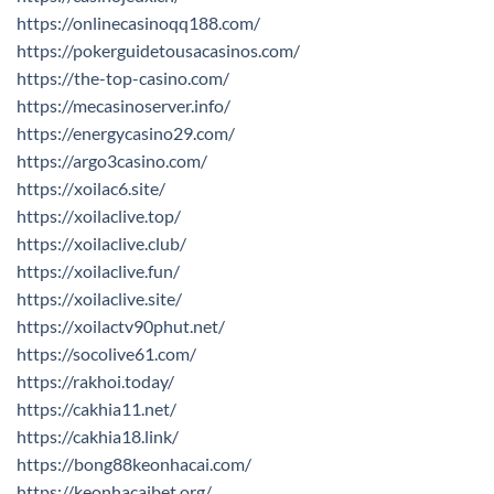
https://onlinecasinoqq188.com/
https://pokerguidetousacasinos.com/
https://the-top-casino.com/
https://mecasinoserver.info/
https://energycasino29.com/
https://argo3casino.com/
https://xoilac6.site/
https://xoilaclive.top/
https://xoilaclive.club/
https://xoilaclive.fun/
https://xoilaclive.site/
https://xoilactv90phut.net/
https://socolive61.com/
https://rakhoi.today/
https://cakhia11.net/
https://cakhia18.link/
https://bong88keonhacai.com/
https://keonhacaibet.org/