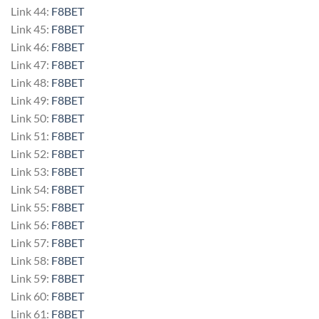
Link 44:
F8BET
Link 45:
F8BET
Link 46:
F8BET
Link 47:
F8BET
Link 48:
F8BET
Link 49:
F8BET
Link 50:
F8BET
Link 51:
F8BET
Link 52:
F8BET
Link 53:
F8BET
Link 54:
F8BET
Link 55:
F8BET
Link 56:
F8BET
Link 57:
F8BET
Link 58:
F8BET
Link 59:
F8BET
Link 60:
F8BET
Link 61:
F8BET