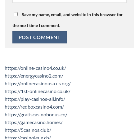
Save my name, email, and website in this browser for
the next time I comment.
https://online-casino4.co.uk/
https://energycasino2.com/
https://onlinecasinousa.us.org/
https://1st-onlinecasino.co.uk/
https://play-casinos-all.info/
https://redboxcasino4.com/
https://gratiscasinobonus.co/
https://gamecasino.homes/
https://5casinos.club/
https://casinojeux.ch/