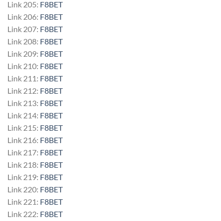
Link 205:
F8BET
Link 206:
F8BET
Link 207:
F8BET
Link 208:
F8BET
Link 209:
F8BET
Link 210:
F8BET
Link 211:
F8BET
Link 212:
F8BET
Link 213:
F8BET
Link 214:
F8BET
Link 215:
F8BET
Link 216:
F8BET
Link 217:
F8BET
Link 218:
F8BET
Link 219:
F8BET
Link 220:
F8BET
Link 221:
F8BET
Link 222:
F8BET