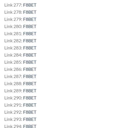
Link 277:
F8BET
Link 278:
F8BET
Link 279:
F8BET
Link 280:
F8BET
Link 281:
F8BET
Link 282:
F8BET
Link 283:
F8BET
Link 284:
F8BET
Link 285:
F8BET
Link 286:
F8BET
Link 287:
F8BET
Link 288:
F8BET
Link 289:
F8BET
Link 290:
F8BET
Link 291:
F8BET
Link 292:
F8BET
Link 293:
F8BET
Link 294:
F8BET