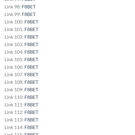
Link 98:
F8BET
Link 99:
F8BET
Link 100:
F8BET
Link 101:
F8BET
Link 102:
F8BET
Link 103:
F8BET
Link 104:
F8BET
Link 105:
F8BET
Link 106:
F8BET
Link 107:
F8BET
Link 108:
F8BET
Link 109:
F8BET
Link 110:
F8BET
Link 111:
F8BET
Link 112:
F8BET
Link 113:
F8BET
Link 114:
F8BET
Link 115:
F8BET