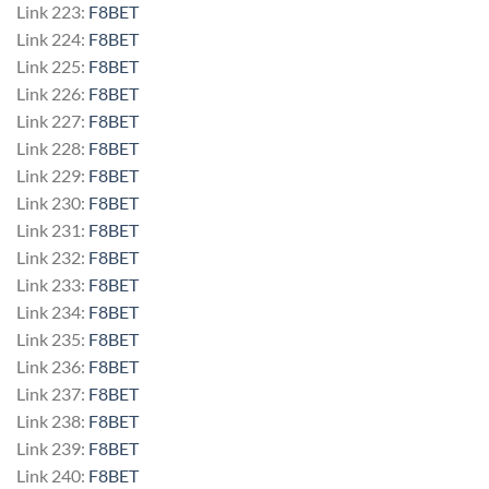
Link 223:
F8BET
Link 224:
F8BET
Link 225:
F8BET
Link 226:
F8BET
Link 227:
F8BET
Link 228:
F8BET
Link 229:
F8BET
Link 230:
F8BET
Link 231:
F8BET
Link 232:
F8BET
Link 233:
F8BET
Link 234:
F8BET
Link 235:
F8BET
Link 236:
F8BET
Link 237:
F8BET
Link 238:
F8BET
Link 239:
F8BET
Link 240:
F8BET