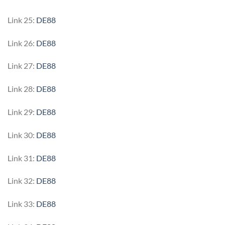
Link 25:
DE88
Link 26:
DE88
Link 27:
DE88
Link 28:
DE88
Link 29:
DE88
Link 30:
DE88
Link 31:
DE88
Link 32:
DE88
Link 33:
DE88