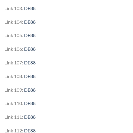
Link 103:
DE88
Link 104:
DE88
Link 105:
DE88
Link 106:
DE88
Link 107:
DE88
Link 108:
DE88
Link 109:
DE88
Link 110:
DE88
Link 111:
DE88
Link 112:
DE88