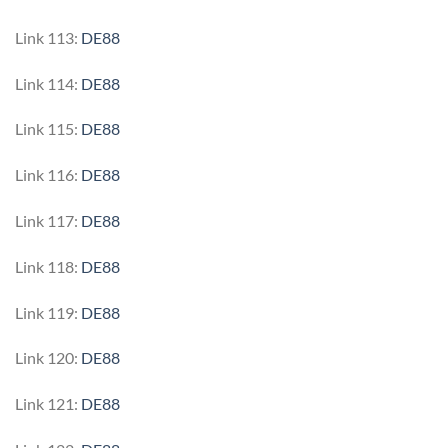
Link 113:
DE88
Link 114:
DE88
Link 115:
DE88
Link 116:
DE88
Link 117:
DE88
Link 118:
DE88
Link 119:
DE88
Link 120:
DE88
Link 121:
DE88