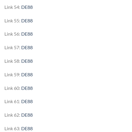
Link 54:
DE88
Link 55:
DE88
Link 56:
DE88
Link 57:
DE88
Link 58:
DE88
Link 59:
DE88
Link 60:
DE88
Link 61:
DE88
Link 62:
DE88
Link 63:
DE88