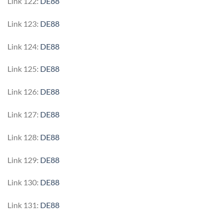
Link 122:
DE88
Link 123:
DE88
Link 124:
DE88
Link 125:
DE88
Link 126:
DE88
Link 127:
DE88
Link 128:
DE88
Link 129:
DE88
Link 130:
DE88
Link 131:
DE88