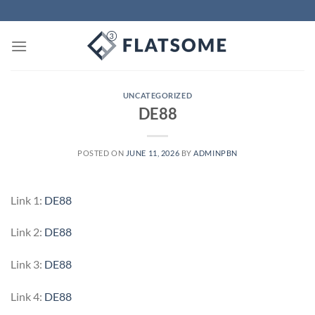
Skip
to
content
UNCATEGORIZED
DE88
POSTED ON
JUNE 11, 2026
BY
ADMINPBN
Link 1:
DE88
Link 2:
DE88
Link 3:
DE88
Link 4:
DE88