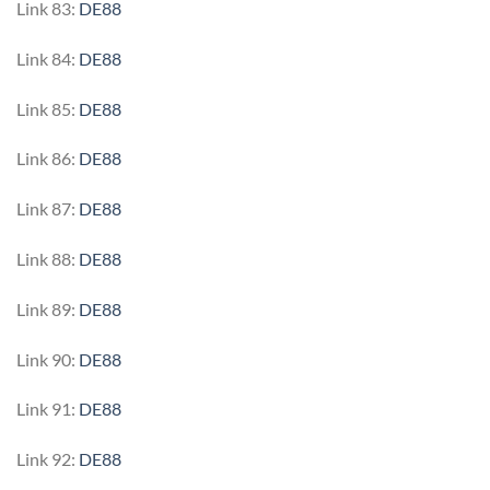
Link 83:
DE88
Link 84:
DE88
Link 85:
DE88
Link 86:
DE88
Link 87:
DE88
Link 88:
DE88
Link 89:
DE88
Link 90:
DE88
Link 91:
DE88
Link 92:
DE88