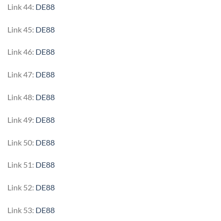
Link 44:
DE88
Link 45:
DE88
Link 46:
DE88
Link 47:
DE88
Link 48:
DE88
Link 49:
DE88
Link 50:
DE88
Link 51:
DE88
Link 52:
DE88
Link 53:
DE88