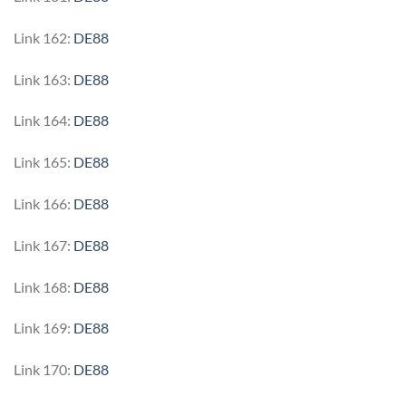
Link 162:
DE88
Link 163:
DE88
Link 164:
DE88
Link 165:
DE88
Link 166:
DE88
Link 167:
DE88
Link 168:
DE88
Link 169:
DE88
Link 170:
DE88