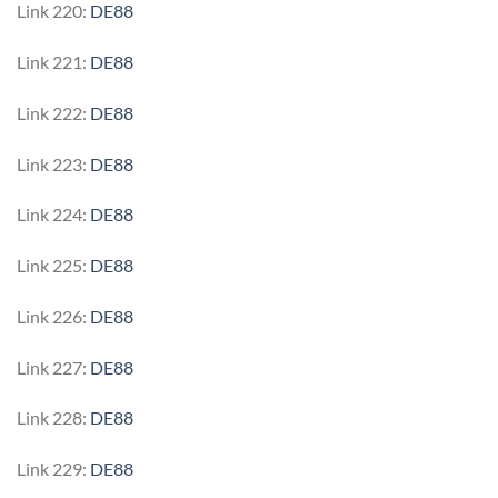
Link 220:
DE88
Link 221:
DE88
Link 222:
DE88
Link 223:
DE88
Link 224:
DE88
Link 225:
DE88
Link 226:
DE88
Link 227:
DE88
Link 228:
DE88
Link 229:
DE88