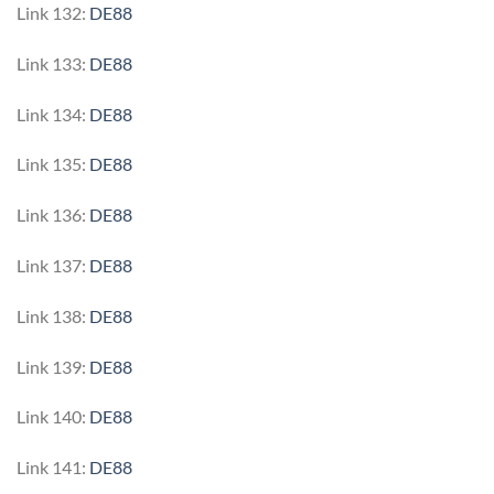
Link 132:
DE88
Link 133:
DE88
Link 134:
DE88
Link 135:
DE88
Link 136:
DE88
Link 137:
DE88
Link 138:
DE88
Link 139:
DE88
Link 140:
DE88
Link 141:
DE88