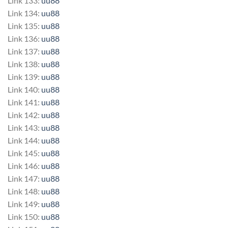
Link 133:
uu88
Link 134:
uu88
Link 135:
uu88
Link 136:
uu88
Link 137:
uu88
Link 138:
uu88
Link 139:
uu88
Link 140:
uu88
Link 141:
uu88
Link 142:
uu88
Link 143:
uu88
Link 144:
uu88
Link 145:
uu88
Link 146:
uu88
Link 147:
uu88
Link 148:
uu88
Link 149:
uu88
Link 150:
uu88