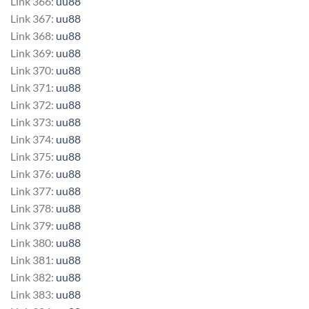
Link 366:
uu88
Link 367:
uu88
Link 368:
uu88
Link 369:
uu88
Link 370:
uu88
Link 371:
uu88
Link 372:
uu88
Link 373:
uu88
Link 374:
uu88
Link 375:
uu88
Link 376:
uu88
Link 377:
uu88
Link 378:
uu88
Link 379:
uu88
Link 380:
uu88
Link 381:
uu88
Link 382:
uu88
Link 383:
uu88