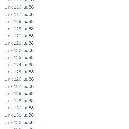
Link 116:
uu88
Link 117:
uu88
Link 118:
uu88
Link 119:
uu88
Link 120:
uu88
Link 121:
uu88
Link 122:
uu88
Link 123:
uu88
Link 124:
uu88
Link 125:
uu88
Link 126:
uu88
Link 127:
uu88
Link 128:
uu88
Link 129:
uu88
Link 130:
uu88
Link 131:
uu88
Link 132:
uu88