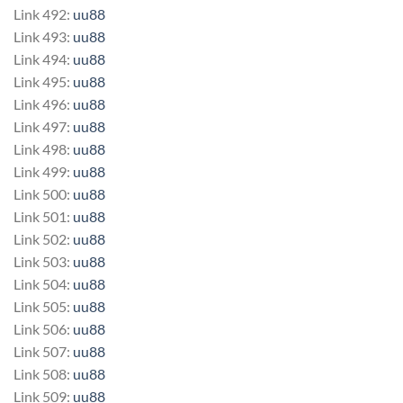
Link 492:
uu88
Link 493:
uu88
Link 494:
uu88
Link 495:
uu88
Link 496:
uu88
Link 497:
uu88
Link 498:
uu88
Link 499:
uu88
Link 500:
uu88
Link 501:
uu88
Link 502:
uu88
Link 503:
uu88
Link 504:
uu88
Link 505:
uu88
Link 506:
uu88
Link 507:
uu88
Link 508:
uu88
Link 509:
uu88