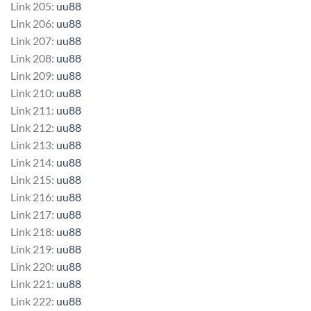
Link 205:
uu88
Link 206:
uu88
Link 207:
uu88
Link 208:
uu88
Link 209:
uu88
Link 210:
uu88
Link 211:
uu88
Link 212:
uu88
Link 213:
uu88
Link 214:
uu88
Link 215:
uu88
Link 216:
uu88
Link 217:
uu88
Link 218:
uu88
Link 219:
uu88
Link 220:
uu88
Link 221:
uu88
Link 222:
uu88