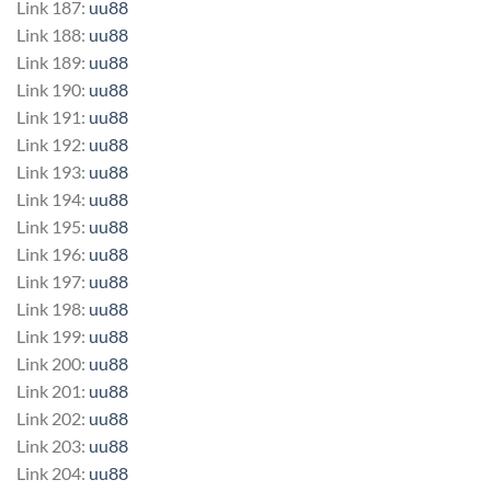
Link 187:
uu88
Link 188:
uu88
Link 189:
uu88
Link 190:
uu88
Link 191:
uu88
Link 192:
uu88
Link 193:
uu88
Link 194:
uu88
Link 195:
uu88
Link 196:
uu88
Link 197:
uu88
Link 198:
uu88
Link 199:
uu88
Link 200:
uu88
Link 201:
uu88
Link 202:
uu88
Link 203:
uu88
Link 204:
uu88