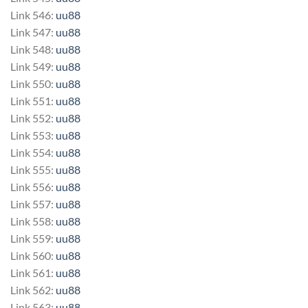
Link 546:
uu88
Link 547:
uu88
Link 548:
uu88
Link 549:
uu88
Link 550:
uu88
Link 551:
uu88
Link 552:
uu88
Link 553:
uu88
Link 554:
uu88
Link 555:
uu88
Link 556:
uu88
Link 557:
uu88
Link 558:
uu88
Link 559:
uu88
Link 560:
uu88
Link 561:
uu88
Link 562:
uu88
Link 563:
uu88