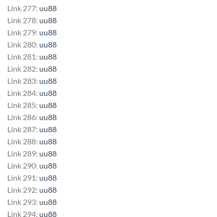
Link 277:
uu88
Link 278:
uu88
Link 279:
uu88
Link 280:
uu88
Link 281:
uu88
Link 282:
uu88
Link 283:
uu88
Link 284:
uu88
Link 285:
uu88
Link 286:
uu88
Link 287:
uu88
Link 288:
uu88
Link 289:
uu88
Link 290:
uu88
Link 291:
uu88
Link 292:
uu88
Link 293:
uu88
Link 294:
uu88