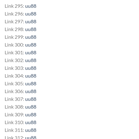
Link 295:
uu88
Link 296:
uu88
Link 297:
uu88
Link 298:
uu88
Link 299:
uu88
Link 300:
uu88
Link 301:
uu88
Link 302:
uu88
Link 303:
uu88
Link 304:
uu88
Link 305:
uu88
Link 306:
uu88
Link 307:
uu88
Link 308:
uu88
Link 309:
uu88
Link 310:
uu88
Link 311:
uu88
Link 312:
uu88