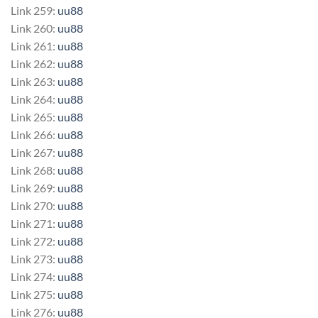
Link 259:
uu88
Link 260:
uu88
Link 261:
uu88
Link 262:
uu88
Link 263:
uu88
Link 264:
uu88
Link 265:
uu88
Link 266:
uu88
Link 267:
uu88
Link 268:
uu88
Link 269:
uu88
Link 270:
uu88
Link 271:
uu88
Link 272:
uu88
Link 273:
uu88
Link 274:
uu88
Link 275:
uu88
Link 276:
uu88