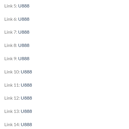
Link 5:
U888
Link 6:
U888
Link 7:
U888
Link 8:
U888
Link 9:
U888
Link 10:
U888
Link 11:
U888
Link 12:
U888
Link 13:
U888
Link 14:
U888