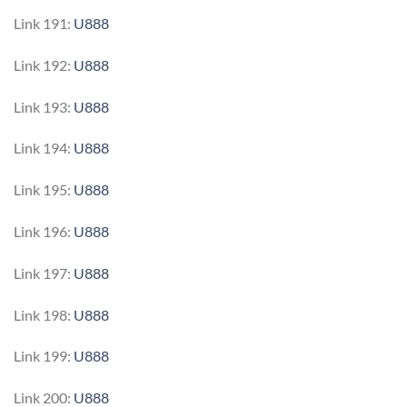
Link 191:
U888
Link 192:
U888
Link 193:
U888
Link 194:
U888
Link 195:
U888
Link 196:
U888
Link 197:
U888
Link 198:
U888
Link 199:
U888
Link 200:
U888