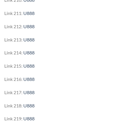
Link 211:
U888
Link 212:
U888
Link 213:
U888
Link 214:
U888
Link 215:
U888
Link 216:
U888
Link 217:
U888
Link 218:
U888
Link 219:
U888