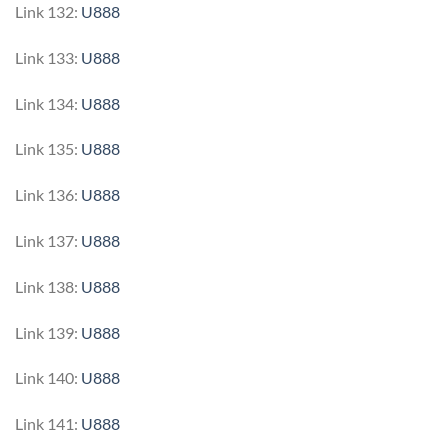
Link 132:
U888
Link 133:
U888
Link 134:
U888
Link 135:
U888
Link 136:
U888
Link 137:
U888
Link 138:
U888
Link 139:
U888
Link 140:
U888
Link 141:
U888