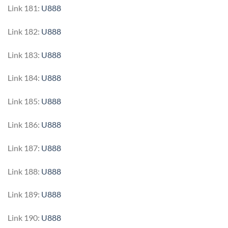
Link 181:
U888
Link 182:
U888
Link 183:
U888
Link 184:
U888
Link 185:
U888
Link 186:
U888
Link 187:
U888
Link 188:
U888
Link 189:
U888
Link 190:
U888