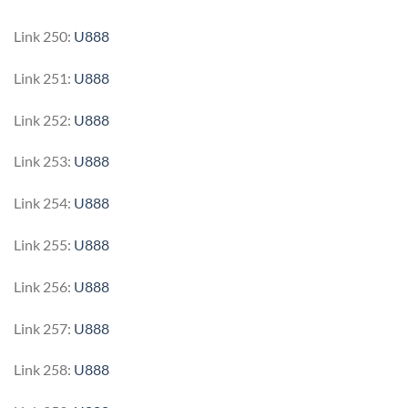
Link 250:
U888
Link 251:
U888
Link 252:
U888
Link 253:
U888
Link 254:
U888
Link 255:
U888
Link 256:
U888
Link 257:
U888
Link 258:
U888