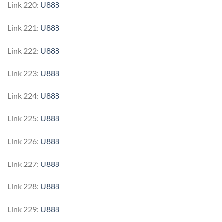
Link 220:
U888
Link 221:
U888
Link 222:
U888
Link 223:
U888
Link 224:
U888
Link 225:
U888
Link 226:
U888
Link 227:
U888
Link 228:
U888
Link 229:
U888