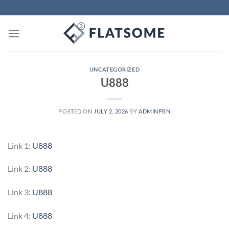
Skip
to
content
UNCATEGORIZED
U888
POSTED ON
JULY 2, 2026
BY
ADMINPBN
Link 1:
U888
Link 2:
U888
Link 3:
U888
Link 4:
U888