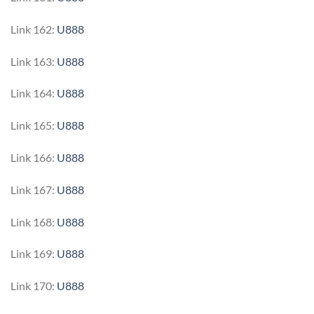
Link 162:
U888
Link 163:
U888
Link 164:
U888
Link 165:
U888
Link 166:
U888
Link 167:
U888
Link 168:
U888
Link 169:
U888
Link 170:
U888