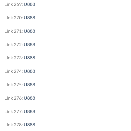
Link 269:
U888
Link 270:
U888
Link 271:
U888
Link 272:
U888
Link 273:
U888
Link 274:
U888
Link 275:
U888
Link 276:
U888
Link 277:
U888
Link 278:
U888