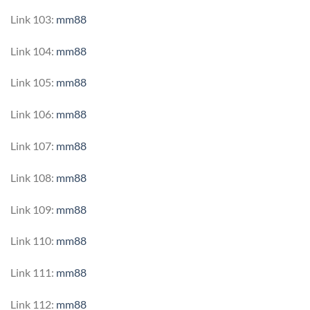
Link 103:
mm88
Link 104:
mm88
Link 105:
mm88
Link 106:
mm88
Link 107:
mm88
Link 108:
mm88
Link 109:
mm88
Link 110:
mm88
Link 111:
mm88
Link 112:
mm88