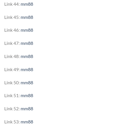
Link 44:
mm88
Link 45:
mm88
Link 46:
mm88
Link 47:
mm88
Link 48:
mm88
Link 49:
mm88
Link 50:
mm88
Link 51:
mm88
Link 52:
mm88
Link 53:
mm88