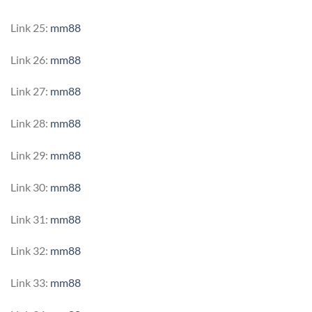
Link 25:
mm88
Link 26:
mm88
Link 27:
mm88
Link 28:
mm88
Link 29:
mm88
Link 30:
mm88
Link 31:
mm88
Link 32:
mm88
Link 33:
mm88