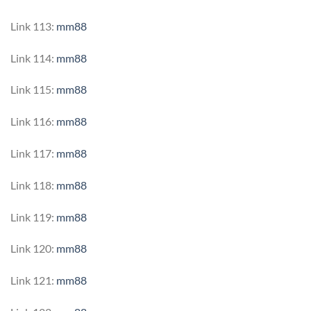
Link 113:
mm88
Link 114:
mm88
Link 115:
mm88
Link 116:
mm88
Link 117:
mm88
Link 118:
mm88
Link 119:
mm88
Link 120:
mm88
Link 121:
mm88