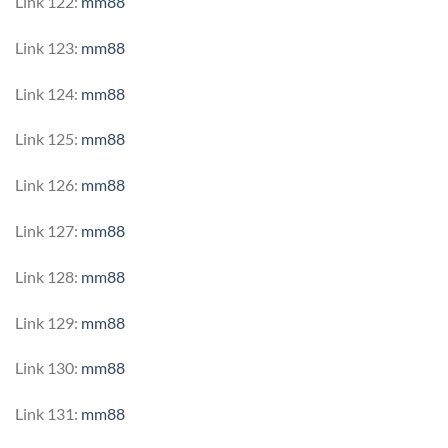
Link 122:
mm88
Link 123:
mm88
Link 124:
mm88
Link 125:
mm88
Link 126:
mm88
Link 127:
mm88
Link 128:
mm88
Link 129:
mm88
Link 130:
mm88
Link 131:
mm88