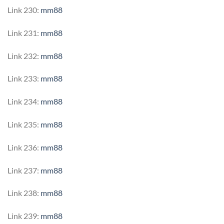
Link 230:
mm88
Link 231:
mm88
Link 232:
mm88
Link 233:
mm88
Link 234:
mm88
Link 235:
mm88
Link 236:
mm88
Link 237:
mm88
Link 238:
mm88
Link 239:
mm88