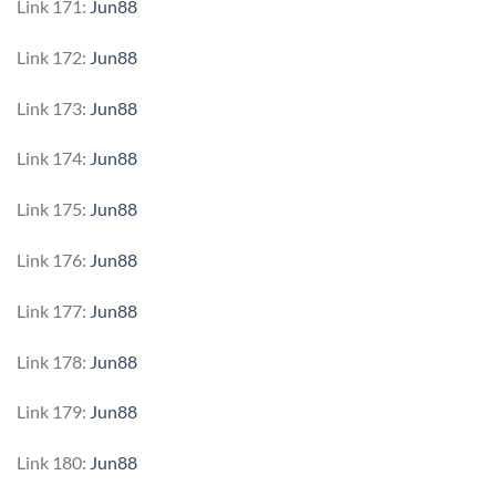
Link 171:
Jun88
Link 172:
Jun88
Link 173:
Jun88
Link 174:
Jun88
Link 175:
Jun88
Link 176:
Jun88
Link 177:
Jun88
Link 178:
Jun88
Link 179:
Jun88
Link 180:
Jun88