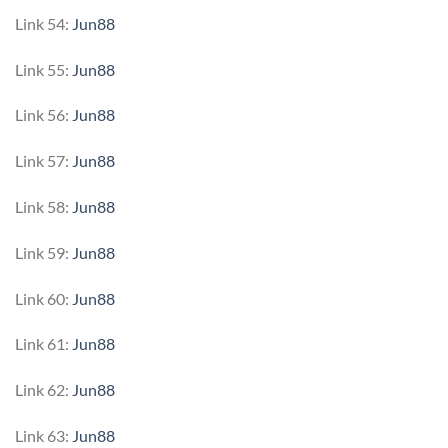
Link 54:
Jun88
Link 55:
Jun88
Link 56:
Jun88
Link 57:
Jun88
Link 58:
Jun88
Link 59:
Jun88
Link 60:
Jun88
Link 61:
Jun88
Link 62:
Jun88
Link 63:
Jun88