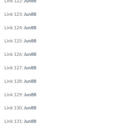
Link 122:
Jun88
Link 123:
Jun88
Link 124:
Jun88
Link 125:
Jun88
Link 126:
Jun88
Link 127:
Jun88
Link 128:
Jun88
Link 129:
Jun88
Link 130:
Jun88
Link 131:
Jun88