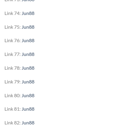
Link 74:
Jun88
Link 75:
Jun88
Link 76:
Jun88
Link 77:
Jun88
Link 78:
Jun88
Link 79:
Jun88
Link 80:
Jun88
Link 81:
Jun88
Link 82:
Jun88