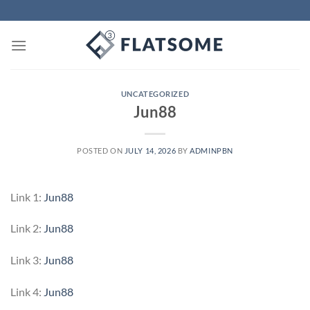
Skip
to
content
UNCATEGORIZED
Jun88
POSTED ON
JULY 14, 2026
BY
ADMINPBN
Link 1:
Jun88
Link 2:
Jun88
Link 3:
Jun88
Link 4:
Jun88