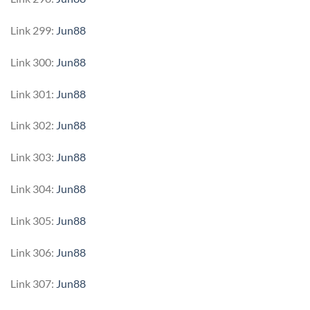
Link 299:
Jun88
Link 300:
Jun88
Link 301:
Jun88
Link 302:
Jun88
Link 303:
Jun88
Link 304:
Jun88
Link 305:
Jun88
Link 306:
Jun88
Link 307:
Jun88