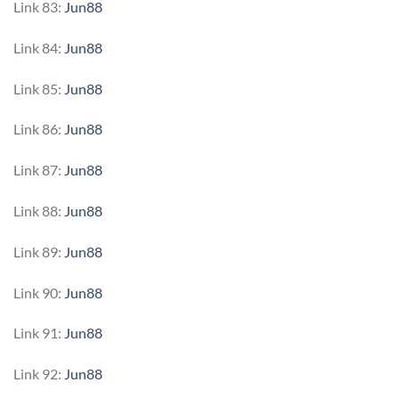
Link 83:
Jun88
Link 84:
Jun88
Link 85:
Jun88
Link 86:
Jun88
Link 87:
Jun88
Link 88:
Jun88
Link 89:
Jun88
Link 90:
Jun88
Link 91:
Jun88
Link 92:
Jun88