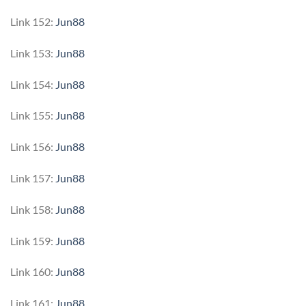
Link 152:
Jun88
Link 153:
Jun88
Link 154:
Jun88
Link 155:
Jun88
Link 156:
Jun88
Link 157:
Jun88
Link 158:
Jun88
Link 159:
Jun88
Link 160:
Jun88
Link 161:
Jun88