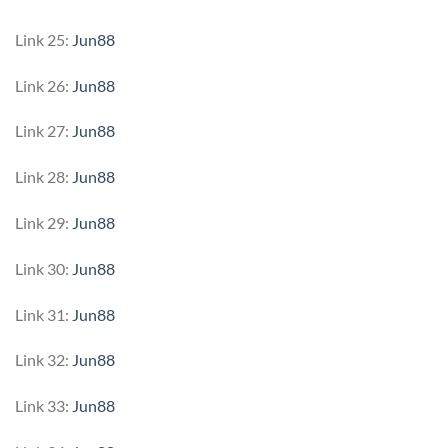
Link 25:
Jun88
Link 26:
Jun88
Link 27:
Jun88
Link 28:
Jun88
Link 29:
Jun88
Link 30:
Jun88
Link 31:
Jun88
Link 32:
Jun88
Link 33:
Jun88