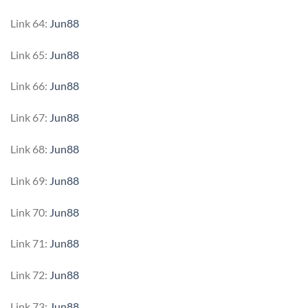
Link 64:
Jun88
Link 65:
Jun88
Link 66:
Jun88
Link 67:
Jun88
Link 68:
Jun88
Link 69:
Jun88
Link 70:
Jun88
Link 71:
Jun88
Link 72:
Jun88
Link 73:
Jun88