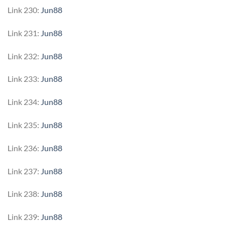
Link 230:
Jun88
Link 231:
Jun88
Link 232:
Jun88
Link 233:
Jun88
Link 234:
Jun88
Link 235:
Jun88
Link 236:
Jun88
Link 237:
Jun88
Link 238:
Jun88
Link 239:
Jun88