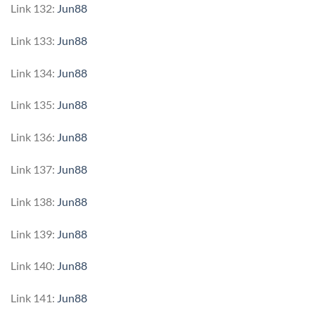
Link 132:
Jun88
Link 133:
Jun88
Link 134:
Jun88
Link 135:
Jun88
Link 136:
Jun88
Link 137:
Jun88
Link 138:
Jun88
Link 139:
Jun88
Link 140:
Jun88
Link 141:
Jun88